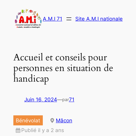
Aller
au
A.M.I 71
Site A.M.I nationale
contenu
Accueil et conseils pour
personnes en situation de
handicap
Juin 16, 2024
—
71
par
Bénévolat
Mâcon
Publié il y a 2 ans