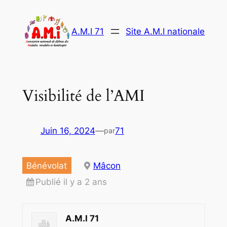
Aller
au
A.M.I 71
Site A.M.I nationale
contenu
Visibilité de l’AMI
Juin 16, 2024
—
71
par
Bénévolat
Mâcon
Publié il y a 2 ans
A.M.I 71